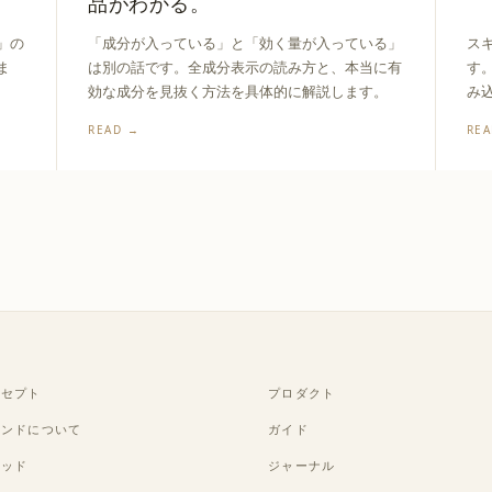
品がわかる。
」の
「成分が入っている」と「効く量が入っている」
ス
ま
は別の話です。全成分表示の読み方と、本当に有
す
効な成分を見抜く方法を具体的に解説します。
み
READ →
RE
ンセプト
プロダクト
ランドについて
ガイド
ソッド
ジャーナル