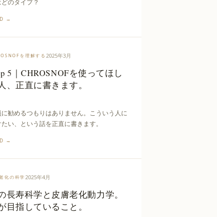
はどのタイプ？
AD →
2025年3月
ROSNOFを理解する
tep 5｜CHROSNOFを使ってほし
人、正直に書きます。
員に勧めるつもりはありません。こういう人に
けたい、という話を正直に書きます。
AD →
2025年4月
老化の科学
の長寿科学と皮膚老化動力学。
が目指していること。