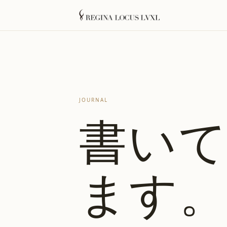
JOURNAL
書い
ます