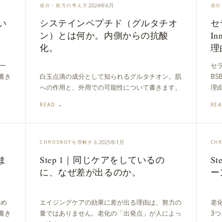
2024年6月
成分・処方の考え方
成分
い
システインペプチド（グルタチオ
セ
ン）とは何か。内側からの抗酸
In
化。
理
ー
セ
書き
白玉点滴の成分として知られるグルタチオン。肌
BS
への作用と、外用での可能性について書きます。
理
READ →
RE
2025年1月
CHROSNOFを理解する
CH
ま
Step 1｜同じケアをしているの
S
、
に、なぜ差が出るのか。
ー
始め
エイジングケアの効果に差が出る理由は、努力の
老
書き
量ではありません。老化の「出発点」が人によっ
3