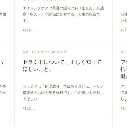
エイジングケアは美容の話ではありません。好感
理由
度・収入・人間関係に影響する、人生の投資で
活
す。
ン
READ →
RE
2023年11月
成分・処方の考え方
成分
っ
セラミドについて、正しく知って
フ
ほしいこと。
抗
拠
を半
セラミドは「保湿成分」ではありません。バリア
フ
のか
機能そのものを作る材料です。この違いを理解し
で
てほしい。
し
READ →
RE