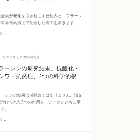
性酸素が老化を引き起こす仕組みと、フラーレ
を世界最高濃度で配合した理由を書きます。
AD →
2024年5月
・処方の考え方
ラーレンの研究結果。抗酸化・
シワ・抗炎症、3つの科学的根
。
ラーレンの効果は感覚論ではありません。論文
裏付けられた3つの作用を、データとともに示
ます。
AD →