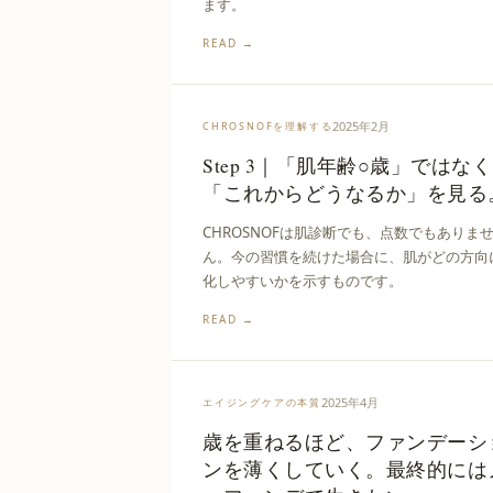
ます。
READ →
2025年2月
CHROSNOFを理解する
Step 3｜「肌年齢○歳」ではな
「これからどうなるか」を見る
CHROSNOFは肌診断でも、点数でもありま
ん。今の習慣を続けた場合に、肌がどの方向
化しやすいかを示すものです。
READ →
2025年4月
エイジングケアの本質
歳を重ねるほど、ファンデーシ
ンを薄くしていく。最終的には